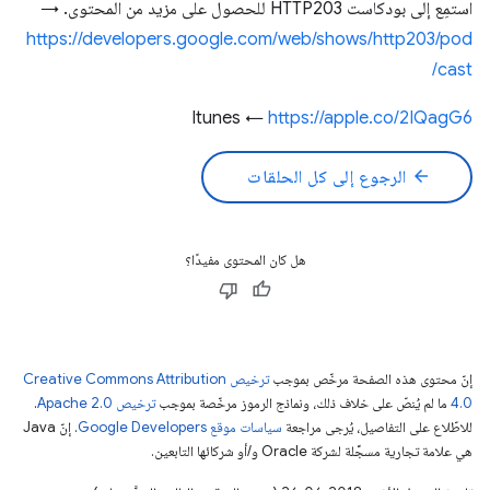
استمِع إلى بودكاست HTTP203 للحصول على مزيد من المحتوى. →
https://developers.google.com/web/shows/http203/pod
cast/
Itunes ←
https://apple.co/2IQagG6
arrow_back
الرجوع إلى كل الحلقات
هل كان المحتوى مفيدًا؟
إنّ محتوى هذه الصفحة مرخّص بموجب
ترخيص Creative Commons Attribution
4.0‏
ما لم يُنصّ على خلاف ذلك، ونماذج الرموز مرخّصة بموجب
ترخيص Apache 2.0‏
.
للاطّلاع على التفاصيل، يُرجى مراجعة
سياسات موقع Google Developers‏
. إنّ Java
هي علامة تجارية مسجَّلة لشركة Oracle و/أو شركائها التابعين.