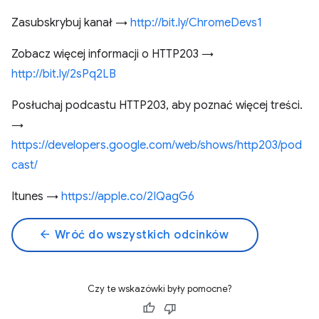
Zasubskrybuj kanał →
http://bit.ly/ChromeDevs1
Zobacz więcej informacji o HTTP203 →
http://bit.ly/2sPq2LB
Posłuchaj podcastu HTTP203, aby poznać więcej treści.
→
https://developers.google.com/web/shows/http203/pod
cast/
Itunes →
https://apple.co/2IQagG6
arrow_back
Wróć do wszystkich odcinków
Czy te wskazówki były pomocne?