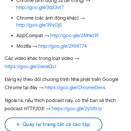
Chrome (ảnh động JS để trống) →
http://goo.gle/3qS3vt7
Chrome (các ảnh động khác) →
http://goo.gle/39izDjS
AppCompat →
http://goo.gle/2Mnkt3F
Mozilla →
http://goo.gle/2Nt4T74
Các video khác trong loạt video →
https://goo.gle/2wneQLl
Đăng ký theo dõi chương trình Nhà phát triển Google
Chrome tại đây →
https://goo.gle/ChromeDevs
Ngoài ra, nếu thích podcast này, có thể bạn sẽ thích
podcast HTTP203! →
https://goo.gle/2y0I5Uo
arrow_back
Quay lại trang tất cả các tập