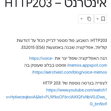
אינטרנט – HTTP203
HTTP203: השבוע, פול מספר לג'ייק הכול על 'הודעות
קוליות', אפליקציה שבנה באמצעות ES2015 (ES6).
הנה האפליקציה שפול יצר את
https://voice-
memos.appspot.com/
ופוסט בבלוג שעוסק בה
https://aerotwist.com/blog/voice-memos/
לצפייה בגרסה נוספת של HTTP 203:
https://www.youtube.com/watch?
v=Hy6wceqkxvA&list=PLNYkxOF6rcIAKIQFsNbV0JDws_
G_bnNo9