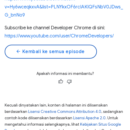
v=Hy6wceqkxvA&list=PLNYkxOF6rcIAKIQFsNbV0JDws_
G_bnNo9
Subscribe ke channel Developer Chrome di sini:
https://www.youtube.com/user/ChromeDevelopers/
arrow_back
Kembali ke semua episode
Apakah informasi ini membantu?
Kecuali dinyatakan lain, konten di halaman ini dilisensikan
berdasarkan
Lisensi Creative Commons Attribution 4.0
, sedangkan
contoh kode dilisensikan berdasarkan
Lisensi Apache 2.0
. Untuk
mengetahui informasi selengkapnya, lihat
Kebijakan Situs Google