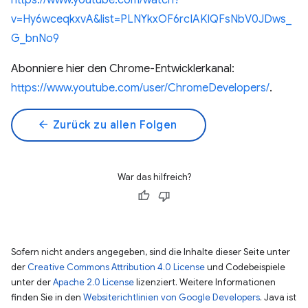
https://www.youtube.com/watch?
v=Hy6wceqkxvA&list=PLNYkxOF6rcIAKIQFsNbV0JDws_
G_bnNo9
Abonniere hier den Chrome-Entwicklerkanal:
https://www.youtube.com/user/ChromeDevelopers/
.
arrow_back
Zurück zu allen Folgen
War das hilfreich?
Sofern nicht anders angegeben, sind die Inhalte dieser Seite unter
der
Creative Commons Attribution 4.0 License
und Codebeispiele
unter der
Apache 2.0 License
lizenziert. Weitere Informationen
finden Sie in den
Websiterichtlinien von Google Developers
. Java ist