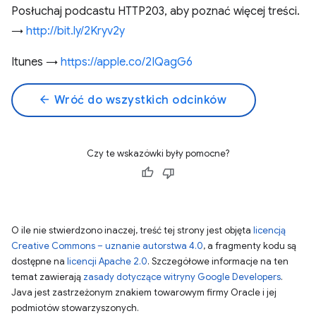
Posłuchaj podcastu HTTP203, aby poznać więcej treści.
→
http://bit.ly/2Kryv2y
Itunes →
https://apple.co/2IQagG6
arrow_back
Wróć do wszystkich odcinków
Czy te wskazówki były pomocne?
O ile nie stwierdzono inaczej, treść tej strony jest objęta
licencją
Creative Commons – uznanie autorstwa 4.0
, a fragmenty kodu są
dostępne na
licencji Apache 2.0
. Szczegółowe informacje na ten
temat zawierają
zasady dotyczące witryny Google Developers
.
Java jest zastrzeżonym znakiem towarowym firmy Oracle i jej
podmiotów stowarzyszonych.