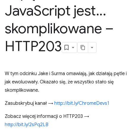
Java
Script jest
.
.
.
skomplikowane –
HTTP203
W tym odcinku Jake i Surma omawiają, jak działają pętle i
jak ewoluowały. Okazało się, że wszystko stało się
skomplikowane.
Zasubskrybuj kanał →
http://bit.ly/ChromeDevs1
Zobacz więcej informacji o HTTP203 →
http://bit.ly/2sPq2LB