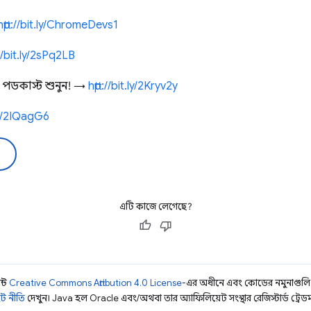
http://bit.ly/ChromeDevs1
://bit.ly/2sPq2LB
 পডকাস্ট শুনুন! →
http://bit.ly/2Kryv2y
co/2IQagG6
এটি কাজে লেগেছে?
ন্ট
Creative Commons Attribution 4.0 License
-এর অধীনে এবং কোডের নমুনাগুল
ট নীতি
দেখুন। Java হল Oracle এবং/অথবা তার অ্যাফিলিয়েট সংস্থার রেজিস্টার্ড ট্রেডমা