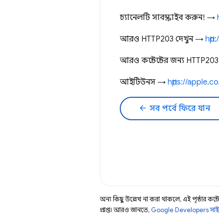
চ্যানেলটি সাবস্ক্রাইব করুন! →
আরও HTTP203 দেখুন →
http
আরও কন্টেন্টের জন্য HTTP203
আইটিউনস →
https://apple.
arrow_back
সব পর্বে ফিরে যান
অন্য কিছু উল্লেখ না করা থাকলে, এই পৃষ্ঠার কন্টে
প্রাপ্ত। আরও জানতে,
Google Developers সাই