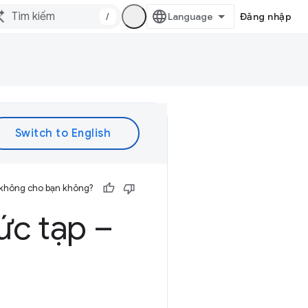
/
Đăng nhập
 không cho bạn không?
ức tạp –