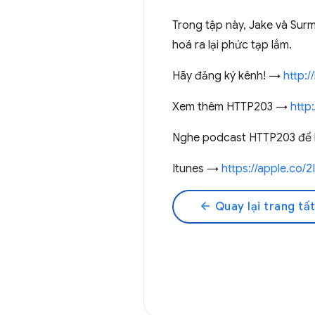
Trong tập này, Jake và Sur
hoá ra lại phức tạp lắm.
Hãy đăng ký kênh! →
http:/
Xem thêm HTTP203 →
http:
Nghe podcast HTTP203 để 
Itunes →
https://apple.co/
arrow_back
Quay lại trang tất