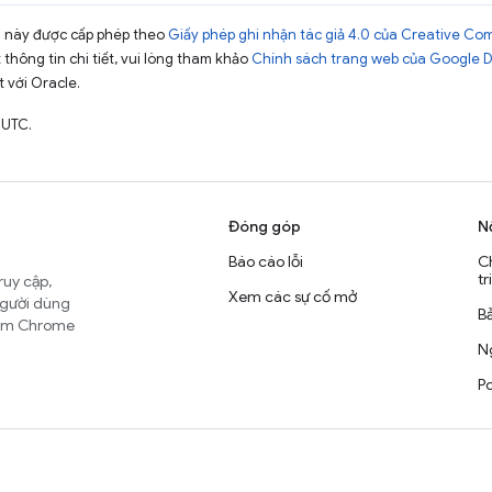
ng này được cấp phép theo
Giấy phép ghi nhận tác giả 4.0 của Creative C
t thông tin chi tiết, vui lòng tham khảo
Chính sách trang web của Google 
t với Oracle.
 UTC.
Đóng góp
N
Báo cáo lỗi
C
tr
ruy cập,
Xem các sự cố mở
người dùng
B
nhóm Chrome
Ng
Po