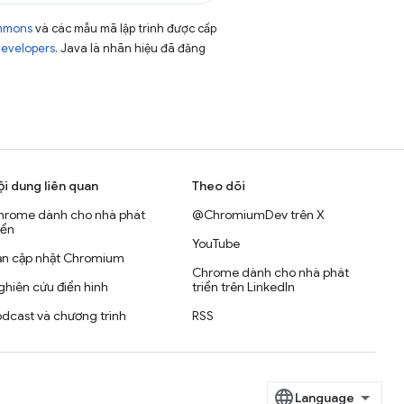
ommons
và các mẫu mã lập trình được cấp
Developers
. Java là nhãn hiệu đã đăng
ội dung liên quan
Theo dõi
hrome dành cho nhà phát
@ChromiumDev trên X
iển
YouTube
ản cập nhật Chromium
Chrome dành cho nhà phát
hiên cứu điển hình
triển trên LinkedIn
dcast và chương trình
RSS