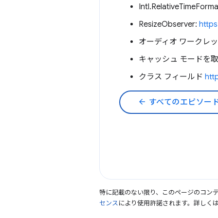
Intl.RelativeTimeForm
ResizeObserver:
http
オーディオ ワークレ
キャッシュ モードを
クラス フィールド
htt
arrow_back
すべてのエピソー
特に記載のない限り、このページのコン
センス
により使用許諾されます。詳しく