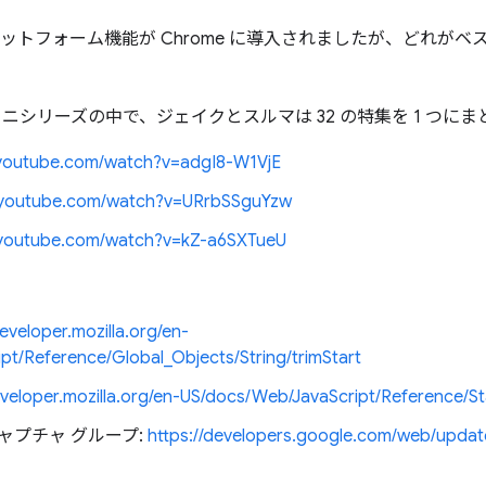
プラットフォーム機能が Chrome に導入されましたが、どれが
。
ニシリーズの中で、ジェイクとスルマは 32 の特集を 1 つに
.youtube.com/watch?v=adgI8-W1VjE
.youtube.com/watch?v=URrbSSguYzw
.youtube.com/watch?v=kZ-a6SXTueU
developer.mozilla.org/en-
t/Reference/Global_Objects/String/trimStart
eveloper.mozilla.org/en-US/docs/Web/JavaScript/Reference/S
ャプチャ グループ:
https://developers.google.com/web/upda