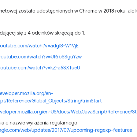
ernetowej zostało udostępnionych w Chrome w 2018 roku, ale kt
adającej się z 4 odcinków skręcają do 1.
.youtube.com/watch?v=adgI8-W1VjE
.youtube.com/watch?v=URrbSSguYzw
.youtube.com/watch?v=kZ-a6SXTueU
developer.mozilla.org/en-
t/Reference/Global_Objects/String/trimStart
eveloper.mozilla.org/en-US/docs/Web/JavaScript/Reference/S
a o nazwie wyrażenia regularnego
oogle.com/web/updates/2017/07/upcoming-regexp-features