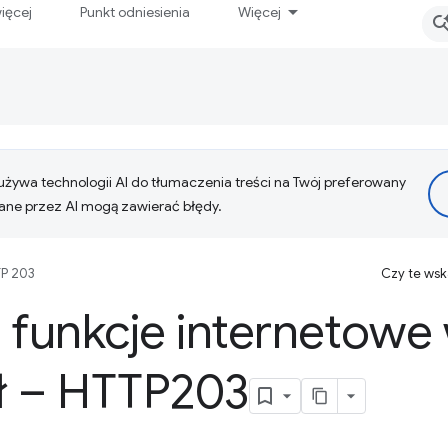
ięcej
Punkt odniesienia
Więcej
żywa technologii AI do tłumaczenia treści na Twój preferowany
ne przez AI mogą zawierać błędy.
P 203
Czy te ws
 funkcje internetowe
ał – HTTP203