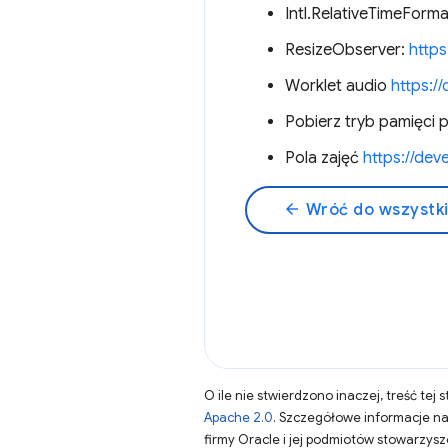
Intl.RelativeTimeForm
ResizeObserver:
http
Worklet audio
https:/
Pobierz tryb pamięci
Pola zajęć
https://dev
arrow_back
Wróć do wszystk
O ile nie stwierdzono inaczej, treść tej 
Apache 2.0
. Szczegółowe informacje n
firmy Oracle i jej podmiotów stowarzys