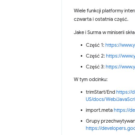
Wiele funkcji platformy int
czwarta i ostatnia część.
Jake i Surma w miniserii skł
Część 1:
https://www
Część 2:
https://www
Część 3:
https://www
W tym odcinku:
trimStart/End
https://
US/docs/Web/JavaScrip
import.meta
https://d
Grupy przechwytywani
https://developers.g