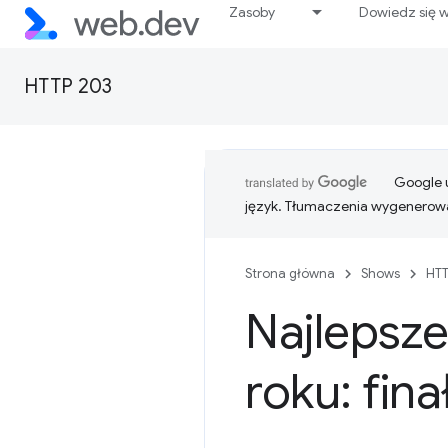
Zasoby
Dowiedz się w
HTTP 203
Google u
język. Tłumaczenia wygenerowa
Strona główna
Shows
HTT
Najlepsze
roku: fin