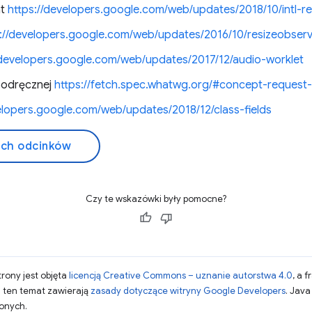
at
https://developers.google.com/web/updates/2018/10/intl-re
s://developers.google.com/web/updates/2016/10/resizeobser
/developers.google.com/web/updates/2017/12/audio-worklet
 podręcznej
https://fetch.spec.whatwg.org/#concept-reques
elopers.google.com/web/updates/2018/12/class-fields
ich odcinków
Czy te wskazówki były pomocne?
strony jest objęta
licencją Creative Commons – uznanie autorstwa 4.0
, a 
a ten temat zawierają
zasady dotyczące witryny Google Developers
. Jav
zonych.