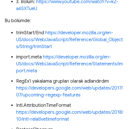
3. Bölüm:
https://www.youtube.com/watch?v=kZ-
a6SXTueU
Bu bölümde:
trimStart/End
https://developer.mozilla.org/en-
US/docs/Web/JavaScript/Reference/Global_Object
s/String/trimStart
import.meta
https://developer.mozilla.org/en-
US/docs/Web/JavaScript/Reference/Statements/im
port.meta
RegEx'i yakalama grupları olarak adlandırdım
https://developers.google.com/web/updates/2017/
07/upcoming-regexp-features
Intl.AttributionTimeFormat
https://developers.google.com/web/updates/2018/
10/intl-relativetimeformat