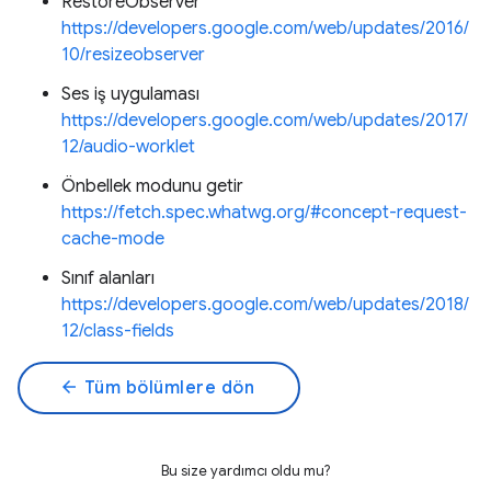
RestoreObserver
https://developers.google.com/web/updates/2016/
10/resizeobserver
Ses iş uygulaması
https://developers.google.com/web/updates/2017/
12/audio-worklet
Önbellek modunu getir
https://fetch.spec.whatwg.org/#concept-request-
cache-mode
Sınıf alanları
https://developers.google.com/web/updates/2018/
12/class-fields
arrow_back
Tüm bölümlere dön
Bu size yardımcı oldu mu?