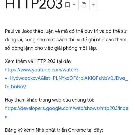
HTTP203
Paul và Jake thảo luận về mã có thể duy trì và có thể sử
dụng lại, cũng như một cách thú vị để ghi nhớ các tham
số dòng lệnh cho việc giải phóng một tệp.
Xem thêm về HTTP 203 tại đây:
https://www.youtube.com/watch?
v=Hy6wceqkxvA&list=PLNYkxOF6rcIAKIQFsNbV0JDws_
G_bnNo9
Hãy tham khảo trang web của chúng tôi:
https://developers.google.com/web/shows/http203/inde
x
Đăng ký kênh Nhà phát triển Chrome tại đây: