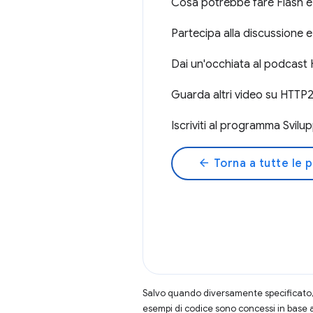
Cosa potrebbe fare Flash e
Partecipa alla discussione 
Dai un'occhiata al podcast
Guarda altri video su HTTP
Iscriviti al programma Svilu
arrow_back
Torna a tutte le 
Salvo quando diversamente specificato, 
esempi di codice sono concessi in base 