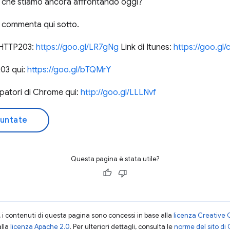
 che stiamo ancora affrontando oggi?
e commenta qui sotto.
 HTTP203:
https://goo.gl/LR7gNg
Link di Itunes:
https://goo.gl/
203 qui:
https://goo.gl/bTQMrY
ppatori di Chrome qui:
http://goo.gl/LLLNvf
puntate
Questa pagina è stata utile?
i contenuti di questa pagina sono concessi in base alla
licenza Creative 
alla
licenza Apache 2.0
. Per ulteriori dettagli, consulta le
norme del sito di