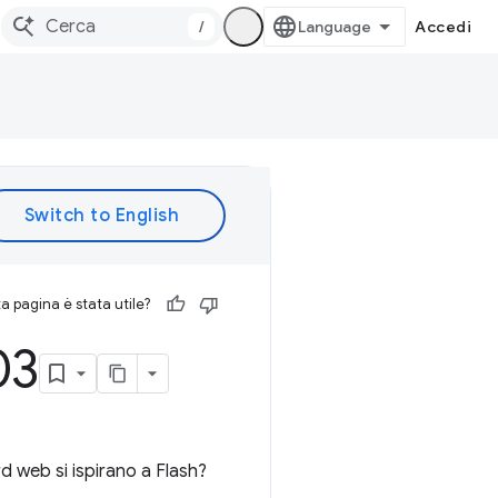
/
Accedi
 pagina è stata utile?
03
d web si ispirano a Flash?