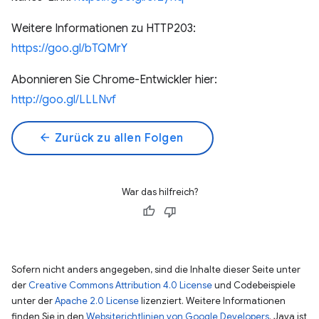
Weitere Informationen zu HTTP203:
https://goo.gl/bTQMrY
Abonnieren Sie Chrome-Entwickler hier:
http://goo.gl/LLLNvf
arrow_back
Zurück zu allen Folgen
War das hilfreich?
Sofern nicht anders angegeben, sind die Inhalte dieser Seite unter
der
Creative Commons Attribution 4.0 License
und Codebeispiele
unter der
Apache 2.0 License
lizenziert. Weitere Informationen
finden Sie in den
Websiterichtlinien von Google Developers
. Java ist