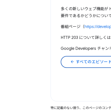
多くの新しいウェブ機能が HT
要件であるかどうかについ
番組ページ（
https://devel
HTTP 203 について詳しく
Google Developer
arrow_back
すべてのエピソー
特に記載のない限り、このページのコン