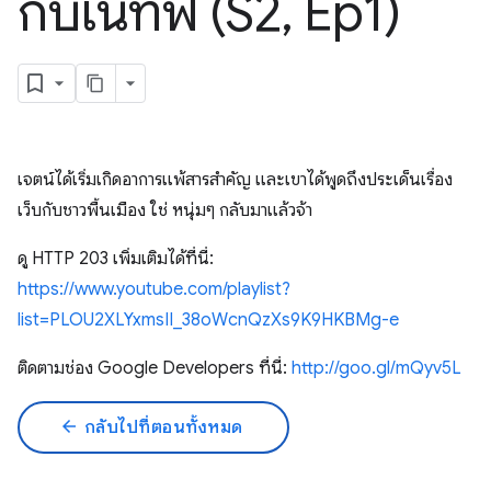
กับเนทีฟ (S2
,
Ep1)
เจตน์ได้เริ่มเกิดอาการแพ้สารสำคัญ และเขาได้พูดถึงประเด็นเรื่อง
เว็บกับชาวพื้นเมือง ใช่ หนุ่มๆ กลับมาแล้วจ้า
ดู HTTP 203 เพิ่มเติมได้ที่นี่:
https://www.youtube.com/playlist?
list=PLOU2XLYxmsII_38oWcnQzXs9K9HKBMg-e
ติดตามช่อง Google Developers ที่นี่:
http://goo.gl/mQyv5L
arrow_back
กลับไปที่ตอนทั้งหมด