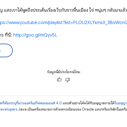
ญ และเขาได้พูดถึงประเด็นเรื่องเว็บกับชาวพื้นเมือง ใช่ หนุ่มๆ กลับมาแล้ว
tps://www.youtube.com/playlist?list=PLOU2XLYxmsII_38oW
ที่นี่:
http://goo.gl/mQyv5L
ด
ข้อมูลนี้มีประโยชน์ไหม
ตที่ต้องระบุที่มาของครีเอทีฟคอมมอนส์ 4.0
และตัวอย่างโค้ดได้รับอนุญาตภายใต้
ใบอนุญ
Developers
Java เป็นเครื่องหมายการค้าจดทะเบียนของ Oracle และ/หรือบริษัทในเครื