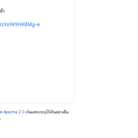
จ้า
cnQzXs9K9HKBMg-e
าต Apache 2.0
เว้นแต่จะระบุไว้เป็นอย่างอื่น
อ