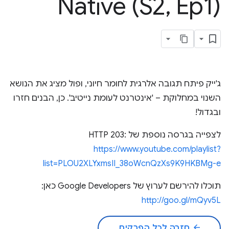
Native (S2
,
Ep1)
ג'ייק פיתח תגובה אלרגית לחומר חיוני, ופול מציג את הנושא
השנוי במחלוקת – 'אינטרנט לעומת נייטיב'. כן, הבנים חזרו
ובגדול!
לצפייה בגרסה נוספת של HTTP 203:
https://www.youtube.com/playlist?
list=PLOU2XLYxmsII_38oWcnQzXs9K9HKBMg-e
תוכלו להירשם לערוץ של Google Developers כאן:
http://goo.gl/mQyv5L
arrow_back
חזרה לכל הפרקים