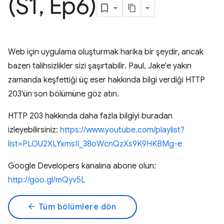
(S1
,
Ep6)
Web için uygulama oluşturmak harika bir şeydir, ancak
bazen talihsizlikler sizi şaşırtabilir. Paul, Jake'e yakın
zamanda keşfettiği üç eser hakkında bilgi verdiği HTTP
203'ün son bölümüne göz atın.
HTTP 203 hakkında daha fazla bilgiyi buradan
izleyebilirsiniz:
https://www.youtube.com/playlist?
list=PLOU2XLYxmsII_38oWcnQzXs9K9HKBMg-e
Google Developers kanalına abone olun:
http://goo.gl/mQyv5L
arrow_back
Tüm bölümlere dön