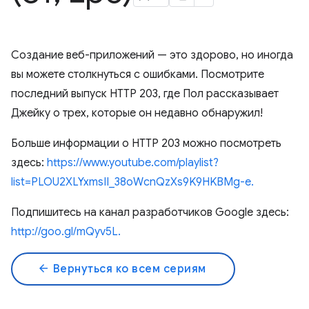
Создание веб-приложений — это здорово, но иногда
вы можете столкнуться с ошибками. Посмотрите
последний выпуск HTTP 203, где Пол рассказывает
Джейку о трех, которые он недавно обнаружил!
Больше информации о HTTP 203 можно посмотреть
здесь:
https://www.youtube.com/playlist?
list=PLOU2XLYxmsII_38oWcnQzXs9K9HKBMg-e.
Подпишитесь на канал разработчиков Google здесь:
http://goo.gl/mQyv5L.
arrow_back
Вернуться ко всем сериям