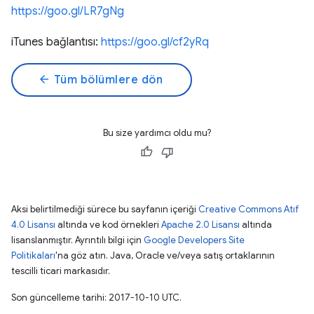
https://goo.gl/LR7gNg
iTunes bağlantısı:
https://goo.gl/cf2yRq
arrow_back
Tüm bölümlere dön
Bu size yardımcı oldu mu?
Aksi belirtilmediği sürece bu sayfanın içeriği
Creative Commons Atıf
4.0 Lisansı
altında ve kod örnekleri
Apache 2.0 Lisansı
altında
lisanslanmıştır. Ayrıntılı bilgi için
Google Developers Site
Politikaları
'na göz atın. Java, Oracle ve/veya satış ortaklarının
tescilli ticari markasıdır.
Son güncelleme tarihi: 2017-10-10 UTC.