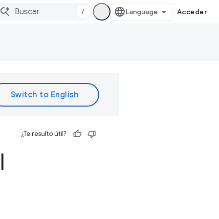
/
Acceder
¿Te resultó útil?
l