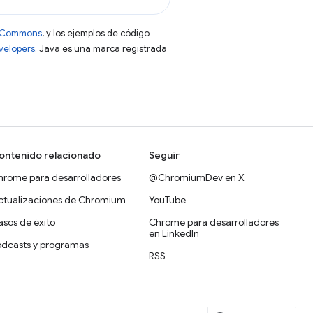
ve Commons
, y los ejemplos de código
evelopers
. Java es una marca registrada
ontenido relacionado
Seguir
hrome para desarrolladores
@ChromiumDev en X
ctualizaciones de Chromium
YouTube
sos de éxito
Chrome para desarrolladores
en LinkedIn
odcasts y programas
RSS