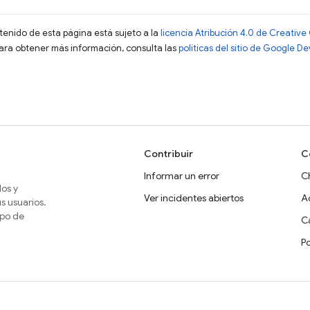
ntenido de esta página está sujeto a la
licencia Atribución 4.0 de Creati
Para obtener más información, consulta las
políticas del sitio de Google D
Contribuir
C
Informar un error
C
dos y
Ver incidentes abiertos
A
s usuarios.
ipo de
Ca
P