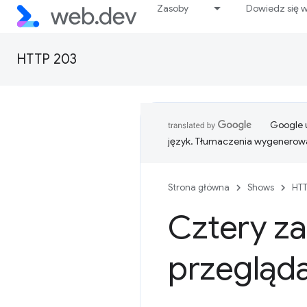
Zasoby
Dowiedz się w
HTTP 203
Google u
język. Tłumaczenia wygenerowa
Strona główna
Shows
HTT
Cztery z
przegląd