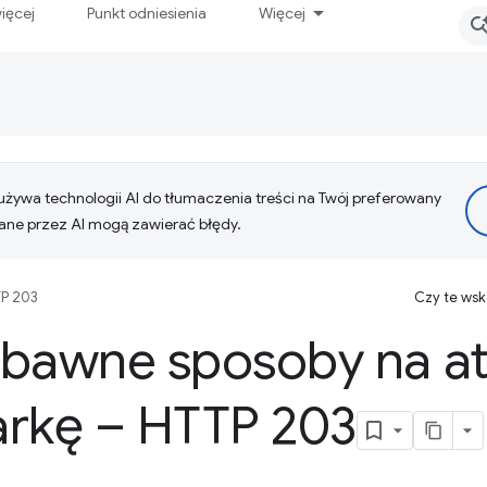
ięcej
Punkt odniesienia
Więcej
żywa technologii AI do tłumaczenia treści na Twój preferowany
ne przez AI mogą zawierać błędy.
P 203
Czy te ws
abawne sposoby na at
arkę – HTTP 203