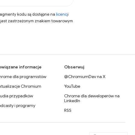
fragmenty kodu są dostępne na
licencji
a jest zastrzeżonym znakiem towarowym
owiązane informacje
Obserwuj
hrome dla programistów
@ChromiumDev na X
ktualizacje Chromium
YouTube
tudia przypadków
Chrome dla deweloperów na
LinkedIn
odcasty i programy
RSS