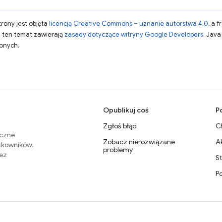
strony jest objęta
licencją Creative Commons – uznanie autorstwa 4.0
, a 
a ten temat zawierają
zasady dotyczące witryny Google Developers
. Jav
zonych.
Opublikuj coś
P
Zgłoś błąd
C
eczne
Zobacz nierozwiązane
A
ytkowników.
problemy
zez
S
P