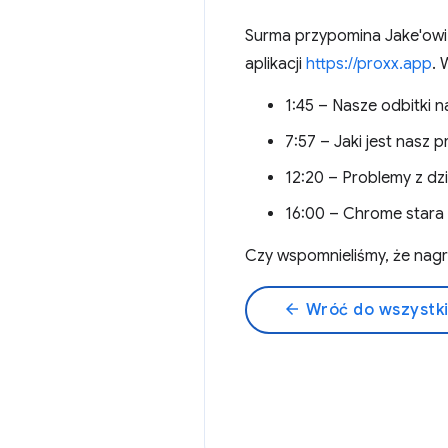
Surma przypomina Jake'owi 
aplikacji
https://proxx.app
. 
1:45 – Nasze odbitki 
7:57 – Jaki jest nasz 
12:20 – Problemy z dz
16:00 – Chrome stara 
Czy wspomnieliśmy, że na
arrow_back
Wróć do wszystk