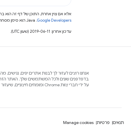
אלא אם צוין אחרת, התוכן של דף זה הוא ברי
Google Developers‏
.‏ Java הוא סימן מסחרי רשום של חברת Oracle ו/או של השותפים העצמאיים שלה.
עדכון אחרון: 2019-06-11 (שעון UTC).
אנחנו רוצים לעזור לך לבנות אתרים יפים, נגישים, מ
בדפדפנים שונים ולכל המשתמשים שלך. האתר הזה 
על ידי חברי צוות Chrome ומומחים חיצוניים, שיעזור לכם בתהליך הזה.
תנאים
פרטיות
Manage cookies