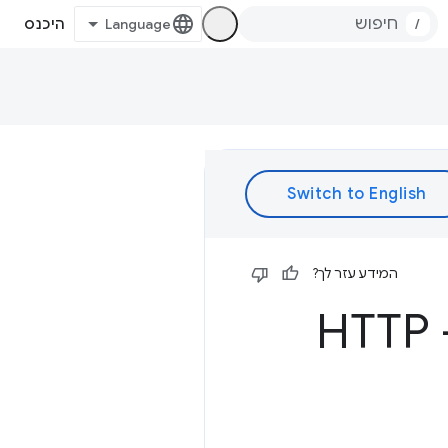
/
היכנס
המידע עזר לך?
ארבע פריצות דפדפן מטופשות - HTTP