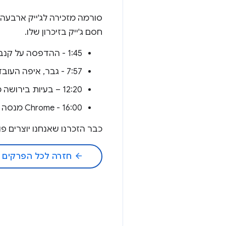
סורמה מזכירה לג'ייק ארבעה
חסם ג'ייק בזיכרון שלו.
1:45 - ההדפסה על קנבס שלנו גרמה לקריסה של Safari ב-iOS.
7:57 - גבר, איפה העובד שלנו?
12:20 – בעיות בירושה מהאירוע.
16:00 - Chrome מנסה לעזור ונכשל.
כבר הזכרנו שאנחנו יוצרים 
arrow_back
חזרה לכל הפרקים