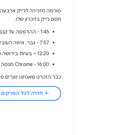
סורמה מזכירה לג'ייק ארבעה
חסם ג'ייק בזיכרון שלו.
1:45 - ההדפסה על קנבס שלנו גרמה לקריסה של Safari ב-iOS.
7:57 - גבר, איפה העובד שלנו?
12:20 – בעיות בירושה מהאירוע.
16:00 - Chrome מנסה לעזור ונכשל.
כבר הזכרנו שאנחנו יוצרים 
arrow_back
חזרה לכל הפרקים