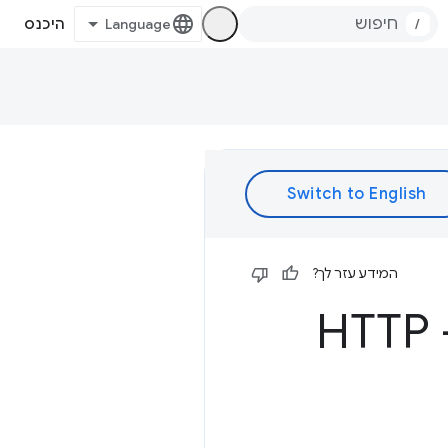
/
היכנס
המידע עזר לך?
ארבע פריצות דפדפן מטופשות - HTTP