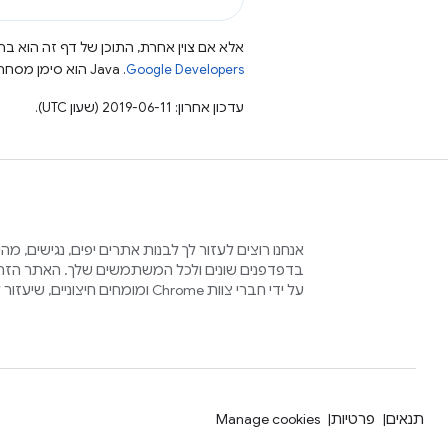
אלא אם צוין אחרת, התוכן של דף זה הוא ברי
Google Developers‏
.‏ Java הוא סימן מסחרי רשום של חברת Oracle ו/או של השותפים העצמאיים שלה.
עדכון אחרון: 2019-06-11 (שעון UTC).
אנחנו רוצים לעזור לך לבנות אתרים יפים, נגישים, מ
בדפדפנים שונים ולכל המשתמשים שלך. האתר הזה 
על ידי חברי צוות Chrome ומומחים חיצוניים, שיעזור לכם בתהליך הזה.
תנאים
פרטיות
Manage cookies