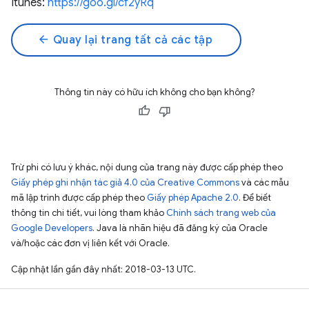
Itunes:
https://goo.gl/cf2yRq
arrow_back
Quay lại trang tất cả các tập
Thông tin này có hữu ích không cho bạn không?
Trừ phi có lưu ý khác, nội dung của trang này được cấp phép theo
Giấy phép ghi nhận tác giả 4.0 của Creative Commons
và các mẫu
mã lập trình được cấp phép theo
Giấy phép Apache 2.0
. Để biết
thông tin chi tiết, vui lòng tham khảo
Chính sách trang web của
Google Developers
. Java là nhãn hiệu đã đăng ký của Oracle
và/hoặc các đơn vị liên kết với Oracle.
Cập nhật lần gần đây nhất: 2018-03-13 UTC.