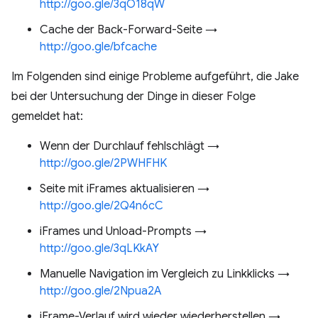
http://goo.gle/3qO18qW
Cache der Back-Forward-Seite →
http://goo.gle/bfcache
Im Folgenden sind einige Probleme aufgeführt, die Jake
bei der Untersuchung der Dinge in dieser Folge
gemeldet hat:
Wenn der Durchlauf fehlschlägt →
http://goo.gle/2PWHFHK
Seite mit iFrames aktualisieren →
http://goo.gle/2Q4n6cC
iFrames und Unload-Prompts →
http://goo.gle/3qLKkAY
Manuelle Navigation im Vergleich zu Linkklicks →
http://goo.gle/2Npua2A
iFrame-Verlauf wird wieder wiederherstellen →