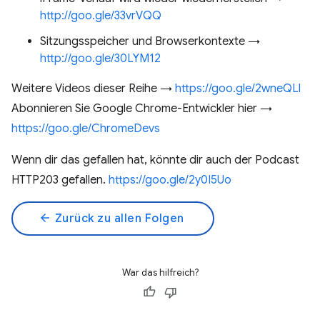
http://goo.gle/33vrVQQ
Sitzungsspeicher und Browserkontexte →
http://goo.gle/30LYM12
Weitere Videos dieser Reihe →
https://goo.gle/2wneQLl
Abonnieren Sie Google Chrome-Entwickler hier →
https://goo.gle/ChromeDevs
Wenn dir das gefallen hat, könnte dir auch der Podcast
HTTP203 gefallen.
https://goo.gle/2y0I5Uo
arrow_back
Zurück zu allen Folgen
War das hilfreich?