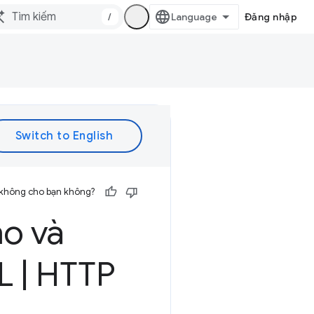
/
Đăng nhập
 không cho bạn không?
ảo và
ML
|
HTTP