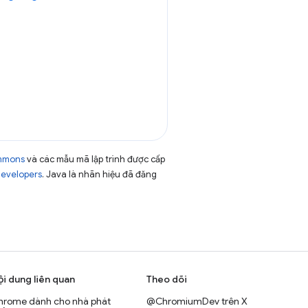
ommons
và các mẫu mã lập trình được cấp
Developers
. Java là nhãn hiệu đã đăng
ội dung liên quan
Theo dõi
hrome dành cho nhà phát
@ChromiumDev trên X