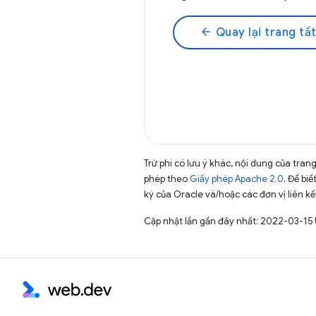
arrow_back
Quay lại trang tất
Trừ phi có lưu ý khác, nội dung của tra
phép theo
Giấy phép Apache 2.0
. Để biế
ký của Oracle và/hoặc các đơn vị liên kế
Cập nhật lần gần đây nhất: 2022-03-15