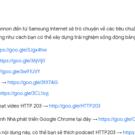
nnon đến từ Samsung Internet sẽ trò chuyện về các tiêu chuẩ
ũng như cách bạn có thể xây dựng trải nghiệm sống động bằn
tps://goo.gle/3Jgx4hw
ttps://goo.gle/36jVIj0
://goo.gle/3w91UVY
e →
https://goo.gle/3t974iG
https://goo.gle/3CL1syj
loạt video HTTP 203 →
http://goo.gle/HTTP203
ình Nhà phát triển Google Chrome tại đây →
https://goo.gle
ch nội dung này, có thể bạn sẽ thích podcast HTTP203 →
https