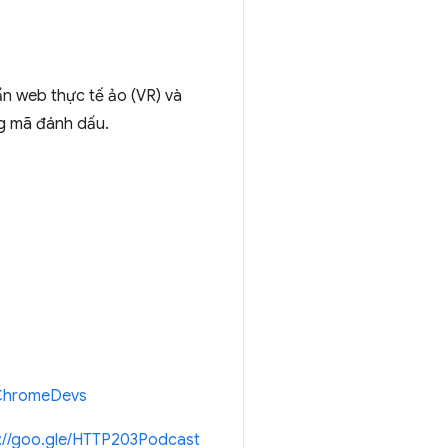
n web thực tế ảo (VR) và
g mã đánh dấu.
/ChromeDevs
://goo.gle/HTTP203Podcast