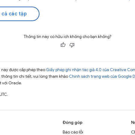
 cả các tập
Thông tin này có hữu ích không cho bạn không?
ng này được cấp phép theo
Giấy phép ghi nhận tác giả 4.0 của Creative C
t thông tin chi tiết, vui lòng tham khảo
Chính sách trang web của Google 
t với Oracle.
 UTC.
Đóng góp
N
Báo cáo lỗi
C