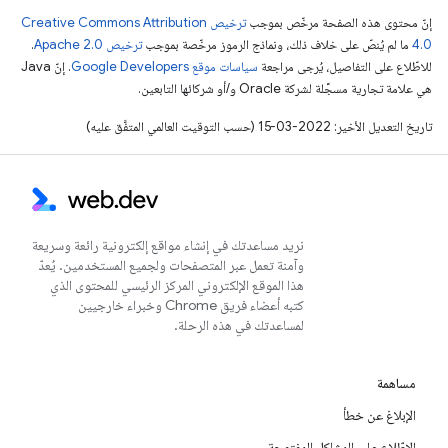
إنّ محتوى هذه الصفحة مرخّص بموجب
ترخيص Creative Commons Attribution
4.0‏
ما لم يُنصّ على خلاف ذلك، ونماذج الرموز مرخّصة بموجب
ترخيص Apache 2.0‏
.
للاطّلاع على التفاصيل، يُرجى مراجعة
سياسات موقع Google Developers‏
. إنّ Java
هي علامة تجارية مسجَّلة لشركة Oracle و/أو شركائها التابعين.
تاريخ التعديل الأخير: 2022-03-15 (حسب التوقيت العالمي المتفَّق عليه)
نريد مساعدتك في إنشاء مواقع إلكترونية رائعة وسريعة
وآمنة تعمل عبر المتصفحات ولجميع المستخدمين. يُعدّ
هذا الموقع الإلكتروني المركز الرئيسي للمحتوى الذي
كتبه أعضاء فريق Chrome وخبراء خارجيين
لمساعدتك في هذه الرحلة.
مساهمة
الإبلاغ عن خطأ
الاطّلاع على المشاكل المفتوحة