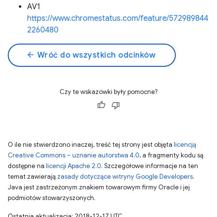
AV1
https://www.chromestatus.com/feature/572989844
2260480
arrow_back
Wróć do wszystkich odcinków
Czy te wskazówki były pomocne?
O ile nie stwierdzono inaczej, treść tej strony jest objęta
licencją
Creative Commons – uznanie autorstwa 4.0
, a fragmenty kodu są
dostępne na
licencji Apache 2.0
. Szczegółowe informacje na ten
temat zawierają
zasady dotyczące witryny Google Developers
.
Java jest zastrzeżonym znakiem towarowym firmy Oracle i jej
podmiotów stowarzyszonych.
Ostatnia aktualizacja: 2018-12-17 UTC.