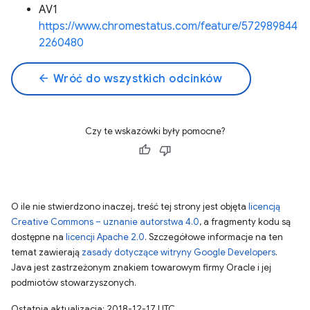
AV1
https://www.chromestatus.com/feature/572989844
2260480
arrow_back
Wróć do wszystkich odcinków
Czy te wskazówki były pomocne?
O ile nie stwierdzono inaczej, treść tej strony jest objęta
licencją
Creative Commons – uznanie autorstwa 4.0
, a fragmenty kodu są
dostępne na
licencji Apache 2.0
. Szczegółowe informacje na ten
temat zawierają
zasady dotyczące witryny Google Developers
.
Java jest zastrzeżonym znakiem towarowym firmy Oracle i jej
podmiotów stowarzyszonych.
Ostatnia aktualizacja: 2018-12-17 UTC.