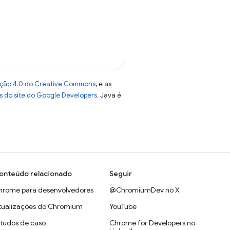
uição 4.0 do Creative Commons
, e as
as do site do Google Developers
. Java é
onteúdo relacionado
Seguir
hrome para desenvolvedores
@ChromiumDev no X
tualizações do Chromium
YouTube
studos de caso
Chrome for Developers no