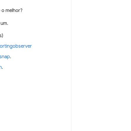
 o melhor?
 um.
s)
ortingobserver
-snap
.
n
.