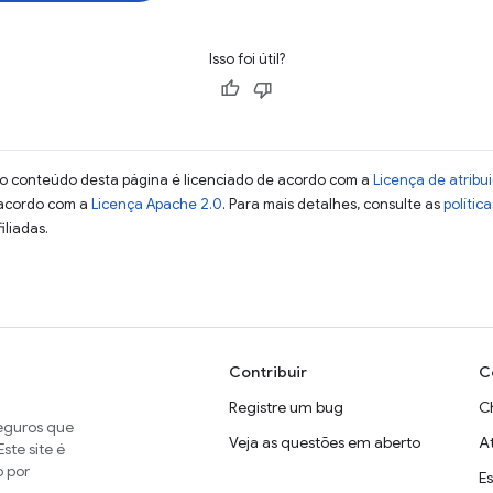
Isso foi útil?
 o conteúdo desta página é licenciado de acordo com a
Licença de atrib
 acordo com a
Licença Apache 2.0
. Para mais detalhes, consulte as
polític
iliadas.
Contribuir
C
Registre um bug
C
seguros que
Veja as questões em aberto
A
ste site é
o por
E