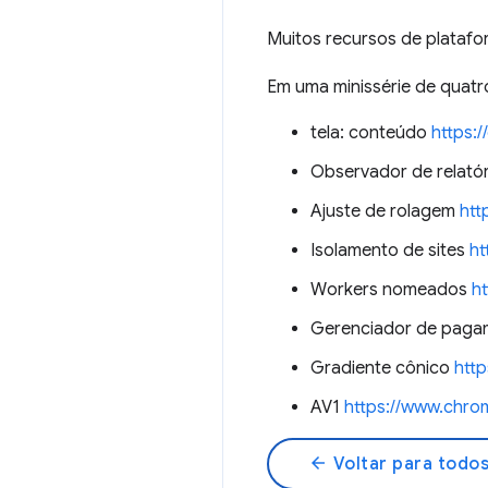
Muitos recursos de plataf
Em uma minissérie de quatr
tela: conteúdo
https:
Observador de relató
Ajuste de rolagem
htt
Isolamento de sites
ht
Workers nomeados
h
Gerenciador de pag
Gradiente cônico
http
AV1
https://www.chr
arrow_back
Voltar para todos