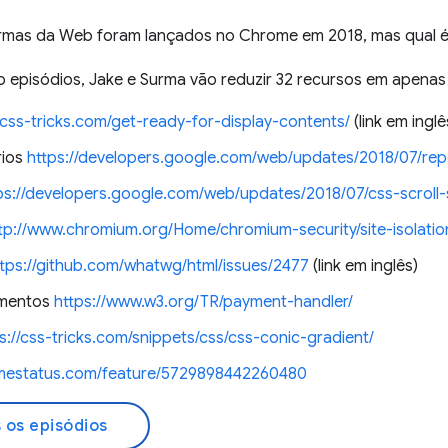
ormas da Web foram lançados no Chrome em 2018, mas qual é
o episódios, Jake e Surma vão reduzir 32 recursos em apenas
//css-tricks.com/get-ready-for-display-contents/
(link em inglê
rios
https://developers.google.com/web/updates/2018/07/rep
ps://developers.google.com/web/updates/2018/07/css-scroll
tp://www.chromium.org/Home/chromium-security/site-isolatio
ttps://github.com/whatwg/html/issues/2477
(link em inglês)
amentos
https://www.w3.org/TR/payment-handler/
s://css-tricks.com/snippets/css/css-conic-gradient/
omestatus.com/feature/5729898442260480
 os episódios