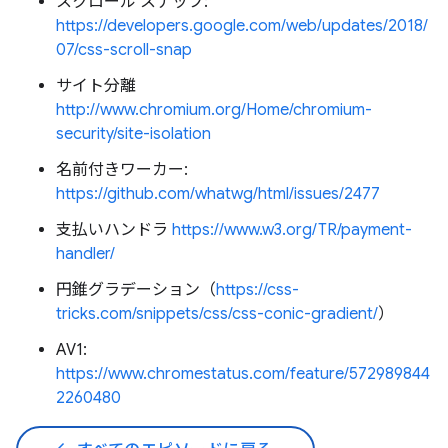
スクロール スナップ:
https://developers.google.com/web/updates/2018/
07/css-scroll-snap
サイト分離
http://www.chromium.org/Home/chromium-
security/site-isolation
名前付きワーカー:
https://github.com/whatwg/html/issues/2477
支払いハンドラ
https://www.w3.org/TR/payment-
handler/
円錐グラデーション（
https://css-
tricks.com/snippets/css/css-conic-gradient/
）
AV1:
https://www.chromestatus.com/feature/572989844
2260480