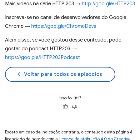
Mais vídeos na série HTTP 203 →
http://goo.gle/HTTP203
Inscreva-se no canal de desenvolvedores do Google
Chrome →
https://goo.gle/ChromeDevs
Além disso, se você gostou desse conteúdo, pode
gostar do podcast HTTP203 →
https://goo.gle/HTTP203Podcast
arrow_back
Voltar para todos os episódios
Isso foi útil?
Exceto em caso de indicação contrária, o conteúdo desta página é
licenciado de acordo com a
Licença de atribuição 4.0 do Creative