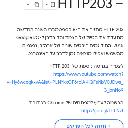
– HTTP203
HTTP 203 מחזיר את ה-8 בספטמבר! העונה החדשה
מתעדת את הטיול של הצמד והדובדבן ל-Google I/O
2015. הם דוגמים היבטים שונים של ארה"ב, נפגמים
מהשמש ואפילו מוצאים זמן לדבר על האינטרנט.
לצפייה בגרסה נוספת של HTTP 203:
https://www.youtube.com/watch?
v=Hy6wceqkxvA&list=PLNYkxOF6rcIAKIQFsNbV0JDws_
G_bnNo9
הרשמה לערוץ למפתחים של Chrome בכתובת
http://goo.gl/LLLNvf
arrow_back
חזרה לכל הפרקים