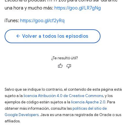
Escucha el podcast HTTP203 para conversar durante
una hora y mucho más:
https://goo.gl/LR7gNg
iTunes:
https://goo.gl/cf2yRq
arrow_back
Volver a todos los episodios
¿Te resultó útil?
Salvo que se indique lo contrario, el contenido de esta página está
sujeto a la
licencia Atribución 4.0 de Creative Commons
, y los
ejemplos de código están sujetos a la
licencia Apache 2.0
. Para
obtener más información, consulta las
políticas del sitio de
Google Developers
. Java es una marca registrada de Oracle o sus
afiliados.