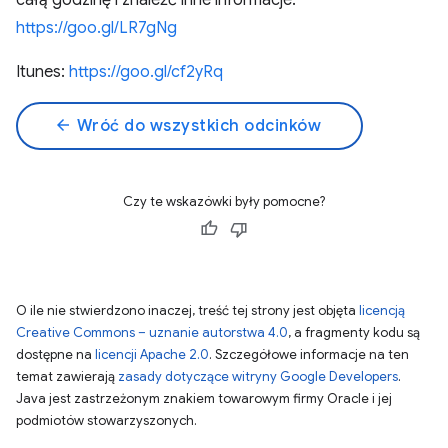
całą godzinę i znaleźć inne informacje:
https://goo.gl/LR7gNg
Itunes:
https://goo.gl/cf2yRq
arrow_back
Wróć do wszystkich odcinków
Czy te wskazówki były pomocne?
O ile nie stwierdzono inaczej, treść tej strony jest objęta
licencją
Creative Commons – uznanie autorstwa 4.0
, a fragmenty kodu są
dostępne na
licencji Apache 2.0
. Szczegółowe informacje na ten
temat zawierają
zasady dotyczące witryny Google Developers
.
Java jest zastrzeżonym znakiem towarowym firmy Oracle i jej
podmiotów stowarzyszonych.