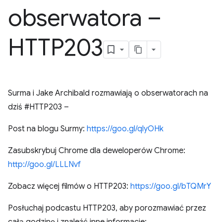
obserwatora –
HTTP203
Surma i Jake Archibald rozmawiają o obserwatorach na
dziś #HTTP203 –
Post na blogu Surmy:
https://goo.gl/qlyOHk
Zasubskrybuj Chrome dla deweloperów Chrome:
http://goo.gl/LLLNvf
Zobacz więcej filmów o HTTP203:
https://goo.gl/bTQMrY
Posłuchaj podcastu HTTP203, aby porozmawiać przez