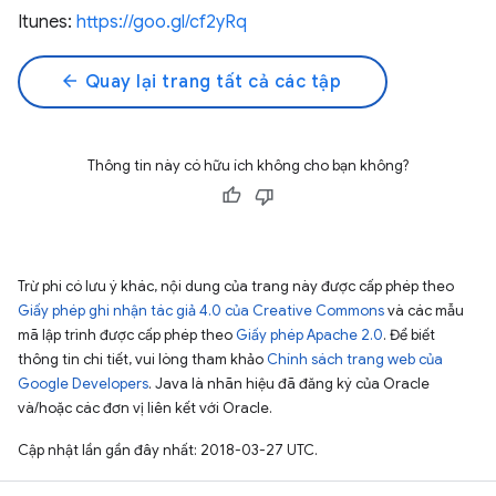
Itunes:
https://goo.gl/cf2yRq
arrow_back
Quay lại trang tất cả các tập
Thông tin này có hữu ích không cho bạn không?
Trừ phi có lưu ý khác, nội dung của trang này được cấp phép theo
Giấy phép ghi nhận tác giả 4.0 của Creative Commons
và các mẫu
mã lập trình được cấp phép theo
Giấy phép Apache 2.0
. Để biết
thông tin chi tiết, vui lòng tham khảo
Chính sách trang web của
Google Developers
. Java là nhãn hiệu đã đăng ký của Oracle
và/hoặc các đơn vị liên kết với Oracle.
Cập nhật lần gần đây nhất: 2018-03-27 UTC.