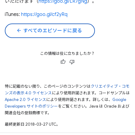
いただけます（
https://goo.gl/LR7gNg
）。
iTunes:
https://goo.gl/cf2yRq
arrow_back
すべてのエピソードに戻る
この情報は役に立ちましたか？
特に記載のない限り、このページのコンテンツは
クリエイティブ・コモ
ンズの表示 4.0 ライセンス
により使用許諾されます。コードサンプルは
Apache 2.0 ライセンス
により使用許諾されます。詳しくは、
Google
Developers サイトのポリシー
をご覧ください。Java は Oracle および
関連会社の登録商標です。
最終更新日 2018-03-27 UTC。