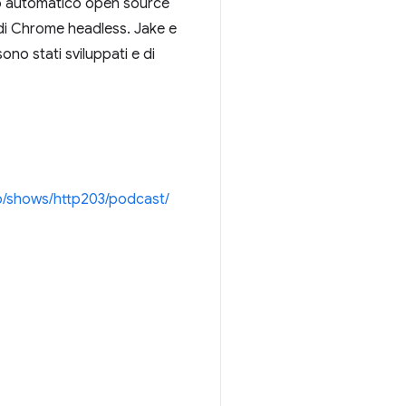
lo automatico open source
o di Chrome headless. Jake e
ono stati sviluppati e di
b/shows/http203/podcast/