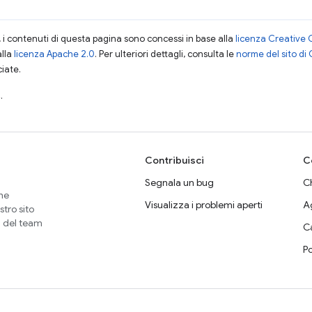
i contenuti di questa pagina sono concessi in base alla
licenza Creative 
alla
licenza Apache 2.0
. Per ulteriori dettagli, consulta le
norme del sito di
ciate.
.
Contribuisci
C
Segnala un bug
Ch
che
Visualizza i problemi aperti
A
stro sito
i del team
C
P