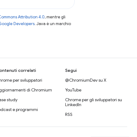
Commons Attribution 4.0
, mentre gli
 Google Developers
. Java è un marchio
ontenuti correlati
Segui
rome per sviluppatori
@ChromiumDev su X
ggiornamenti di Chromium
YouTube
ase study
Chrome per gli sviluppatori su
LinkedIn
odcast e programmi
RSS