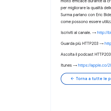
molto efficace durante la c
per migliorare la qualità de
Surma parlano con Eric Bidel
come possono essere utilizza
Iscriviti al canale. →
http://
Guarda più HTTP203 →
htt
Ascolta il podcast HTTP203 
Itunes →
https://apple.co/
arrow_back
Torna a tutte le 