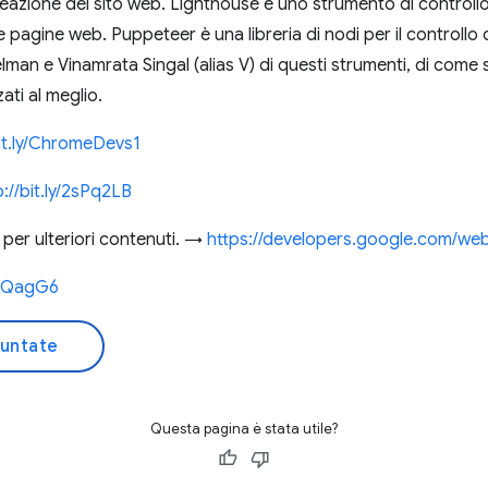
reazione del sito web. Lighthouse è uno strumento di control
lle pagine web. Puppeteer è una libreria di nodi per il controll
man e Vinamrata Singal (alias V) di questi strumenti, di come s
ti al meglio.
bit.ly/ChromeDevs1
p://bit.ly/2sPq2LB
per ulteriori contenuti. →
https://developers.google.com/we
2IQagG6
puntate
Questa pagina è stata utile?