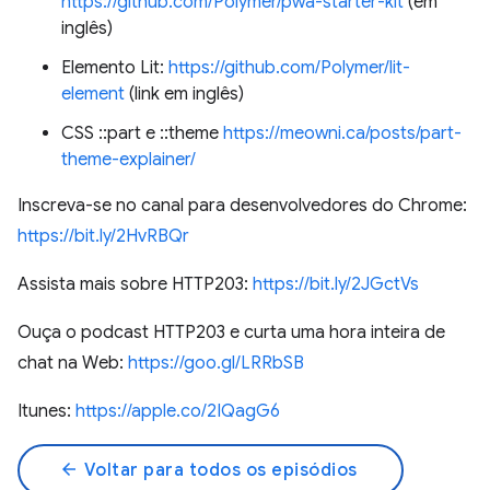
https://github.com/Polymer/pwa-starter-kit
(em
inglês)
Elemento Lit:
https://github.com/Polymer/lit-
element
(link em inglês)
CSS ::part e ::theme
https://meowni.ca/posts/part-
theme-explainer/
Inscreva-se no canal para desenvolvedores do Chrome:
https://bit.ly/2HvRBQr
Assista mais sobre HTTP203:
https://bit.ly/2JGctVs
Ouça o podcast HTTP203 e curta uma hora inteira de
chat na Web:
https://goo.gl/LRRbSB
Itunes:
https://apple.co/2IQagG6
arrow_back
Voltar para todos os episódios