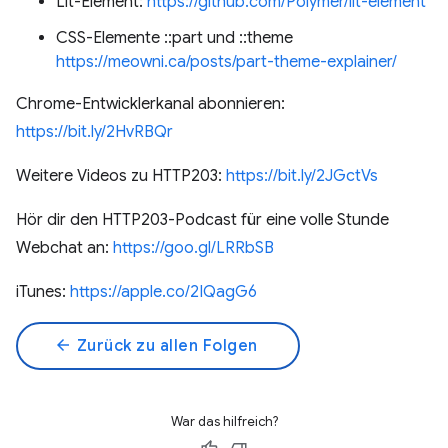
Lit-Element:
https://github.com/Polymer/lit-element
CSS-Elemente ::part und ::theme
https://meowni.ca/posts/part-theme-explainer/
Chrome-Entwicklerkanal abonnieren:
https://bit.ly/2HvRBQr
Weitere Videos zu HTTP203:
https://bit.ly/2JGctVs
Hör dir den HTTP203-Podcast für eine volle Stunde
Webchat an:
https://goo.gl/LRRbSB
iTunes:
https://apple.co/2IQagG6
arrow_back
Zurück zu allen Folgen
War das hilfreich?