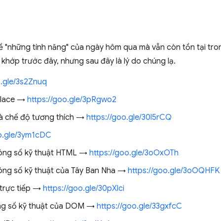
ề "những tính năng" của ngày hôm qua mà vẫn còn tồn tại tr
 khớp trước đây, nhưng sau đây là lý do chúng lạ.
o.gle/3s2Znuq
place →
https://goo.gle/3pRgwo2
à chế độ tương thích →
https://goo.gle/30l5rCQ
oo.gle/3ym1cDC
hông số kỹ thuật HTML →
https://goo.gle/3oOxOTh
hông số kỹ thuật của Tây Ban Nha →
https://goo.gle/3oOQHFK
 trực tiếp →
https://goo.gle/30pXlci
ông số kỹ thuật của DOM →
https://goo.gle/33gxfcC