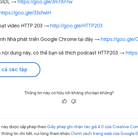
ebIDL →
https://goo.gle/3m1Xn1w
https://goo.gle/33sfwiH
loạt video HTTP 203 →
http://goo.gle/HTTP203
ình Nhà phát triển Google Chrome tại đây →
https://goo.gle
ch nội dung này, có thể bạn sẽ thích podcast HTTP203 →
https
 cả các tập
Thông tin này có hữu ích không cho bạn không?
ng này được cấp phép theo
Giấy phép ghi nhận tác giả 4.0 của Creative C
t thông tin chi tiết, vui lòng tham khảo
Chính sách trang web của Google 