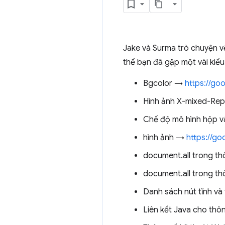
Jake và Surma trò chuyện v
thể bạn đã gặp một vài kiểu
Bgcolor →
https://go
Hình ảnh X-mixed-Re
Chế độ mô hình hộp v
hình ảnh →
https://g
document.all trong t
document.all trong t
Danh sách nút tĩnh và
Liên kết Java cho th