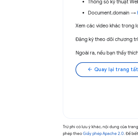
Thông số kỹ thuật W
Document.domain →
Xem các video khác trong 
Đăng ký theo dõi chương tr
Ngoài ra, nếu bạn thấy thí
arrow_back
Quay lại trang tất
Trừ phi có lưu ý khác, nội dung của tra
phép theo
Giấy phép Apache 2.0
. Để biế