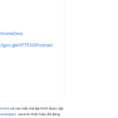
/ChromeDevs
://goo.gle/HTTP203Podcast
ommons
và các mẫu mã lập trình được cấp
Developers
. Java là nhãn hiệu đã đăng