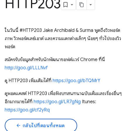
HTTP203
ในวันนี้ #HTTP203 Jake Archibald & Surma พูดถึงวิวพอร์ต
ภาพ วิวพอร์ตเลย์เอาต์ และความแตกต่างเล็กๆ น้อยๆ ทั่วไปของวิว
พอร์ต
สมัครรับข้อมูลสำหรับนักพัฒนาซอฟต์แวร์ Chrome ที่นี่
http://goo.gl/LLLNvf
ดู HTTP203 เพิ่มเติมได้ที่
https://goo.gl/bTQMrY
ดูพอดแคสต์ HTTP203 เพื่อฟังบทสนทนาฉบับเต็มและเรื่องอื่นๆ
อีกมากมายได้ที่
https://goo.gl/LR7gNg
Itunes:
https://goo.gl/cf2yRq
arrow_back
กลับไปที่ตอนทั้งหมด