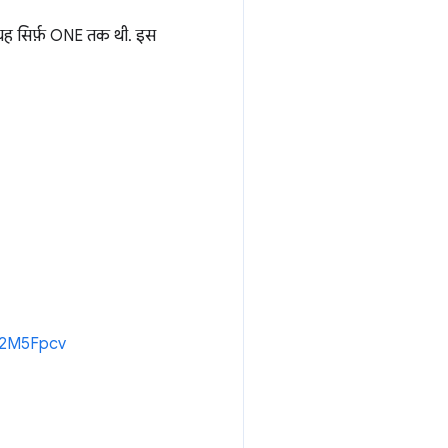
ं. यह सिर्फ़ ONE तक थी. इस
e/2M5Fpcv