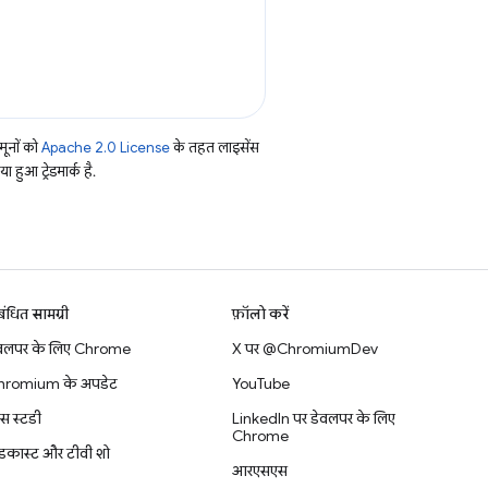
ूनों को
Apache 2.0 License
के तहत लाइसेंस
हुआ ट्रेडमार्क है.
बंधित सामग्री
फ़ॉलो करें
वलपर के लिए Chrome
X पर @ChromiumDev
hromium के अपडेट
YouTube
स स्टडी
LinkedIn पर डेवलपर के लिए
Chrome
डकास्ट और टीवी शो
आरएसएस