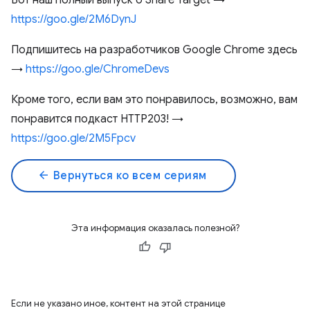
Вот наш полный выпуск о Share Target →
https://goo.gle/2M6DynJ
Подпишитесь на разработчиков Google Chrome здесь
→
https://goo.gle/ChromeDevs
Кроме того, если вам это понравилось, возможно, вам
понравится подкаст HTTP203! →
https://goo.gle/2M5Fpcv
arrow_back
Вернуться ко всем сериям
Эта информация оказалась полезной?
Если не указано иное, контент на этой странице