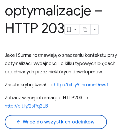
optymalizacje –
HTTP 203
Jake i Surma rozmawiają o znaczeniu kontekstu przy
optymalizacji wydajności i o kilku typowych błędach
popełnianych przez niektórych deweloperów.
Zasubskrybuj kanał →
http://bit.ly/ChromeDevs1
Zobacz więcej informacji o HTTP203 →
http://bit.ly/2sPq2LB
arrow_back
Wróć do wszystkich odcinków