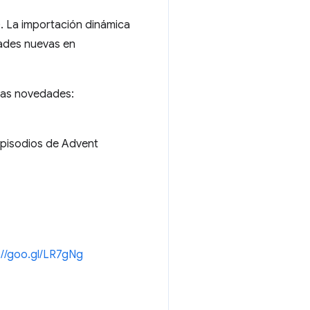
. La importación dinámica
dades nuevas en
 las novedades:
pisodios de Advent
://goo.gl/LR7gNg