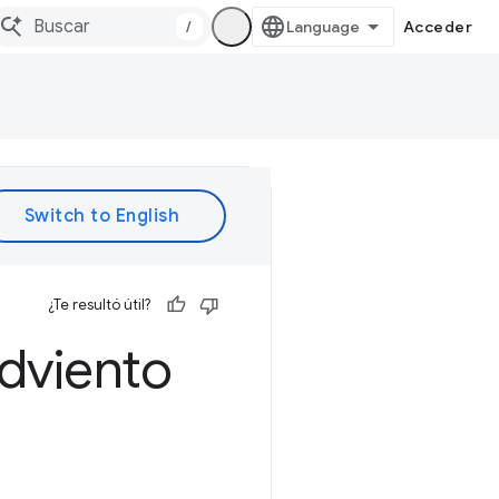
/
Acceder
¿Te resultó útil?
dviento