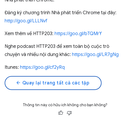
Nhà phát triển Chrome.
Đăng ký chương trình Nhà phát triển Chrome tại đây:
http://goo.gl/LLLNvf
Xem thêm về HTTP203:
https://goo.gl/bTQMrY
Nghe podcast HTTP203 để xem toàn bộ cuộc trò
chuyện và nhiều nội dung khác:
https://goo.gl/LR7gNg
Itunes:
https://goo.gl/cf2yRq
arrow_back
Quay lại trang tất cả các tập
Thông tin này có hữu ích không cho bạn không?